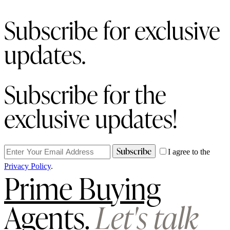
navigation
Subscribe for exclusive
updates.
Subscribe for the
exclusive updates!
Subscribe
I agree to the
Privacy Policy
.
Prime Buying
Agents.
Let's talk